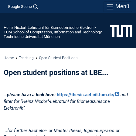
Menü
Google Suche
Heinz Nixdorf Lehrstuhl für Biomedizinische Elektronik
TUM School of Computation, Information and Technology
Technische Universität München
Home
Teaching
Open Student Positions
Open student positions at LBE...
…please hava a look here:
https://thesis.aet.cit.tum.de/
and
filter for “Heinz Nixdorf-Lehrstuhl für Biomedizinische
Elektronik”.
...for further Bachelor- or Master thesis, Ingenieurpraxis or