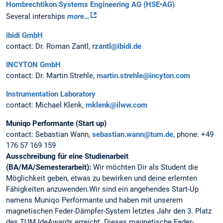
Hombrechtikon Systems Engineering AG (HSE•AG)
Several interships
more…
ibidi GmbH
contact: Dr. Roman Zantl,
rzantl@ibidi.de
INCYTON GmbH
contact: Dr. Martin Strehle,
martin.strehle@incyton.com
Instrumentation Laboratory
contact: Michael Klenk,
mklenk@ilww.com
Muniqo Performante (Start up)
contact: Sebastian Wann,
sebastian.wann@tum.de
, phone: +49
176 57 169 159
Ausschreibung für eine Studienarbeit
(BA/MA/Semesterarbeit):
Wir möchten Dir als Student die
Möglichkeit geben, etwas zu bewirken und deine erlernten
Fähigkeiten anzuwenden.Wir sind ein angehendes Start-Up
namens Muniqo Performante und haben mit unserem
magnetischen Feder-Dämpfer-System letztes Jahr den 3. Platz
des TUM IdeAwards erreicht. Dieses magnetische Feder-