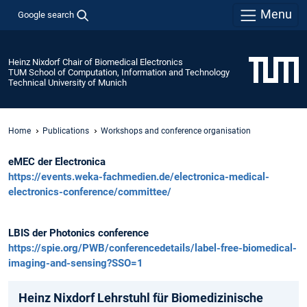
Menu
Google search
Heinz Nixdorf Chair of Biomedical Electronics
TUM School of Computation, Information and Technology
Technical University of Munich
Home
Publications
Workshops and conference organisation
eMEC der Electronica
https://events.weka-fachmedien.de/electronica-medical-
electronics-conference/committee/
LBIS der Photonics conference
https://spie.org/PWB/conferencedetails/label-free-biomedical-
imaging-and-sensing?SSO=1
Heinz Nixdorf Lehrstuhl für Biomedizinische