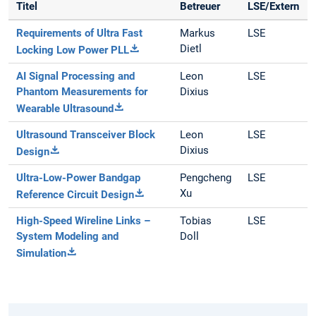
Titel
Betreuer
LSE/Extern
Requirements of Ultra Fast
Markus
LSE
Dietl
Locking Low Power PLL
AI Signal Processing and
Leon
LSE
Phantom Measurements for
Dixius
Wearable Ultrasound
Ultrasound Transceiver Block
Leon
LSE
Dixius
Design
Ultra-Low-Power Bandgap
Pengcheng
LSE
Xu
Reference Circuit Design
High-Speed Wireline Links –
Tobias
LSE
System Modeling and
Doll
Simulation