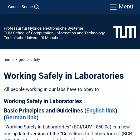
Menü
Google Suche
Professur für Hybride elektronische Systeme
TUM School of Computation, Information and Technology
Technische Universität München
home
group-safety
Working Safely in Laboratories
All people working in our labs have to obey to
Working Safely in Laboratories
Basic Principles and Guidelines (
English link
)
(
German link
)
“Working Safely in Laboratories“ (BGI/GUV-I 850-0e) is a new
and updated version of the “Guidelines for Laboratories“ (BGR