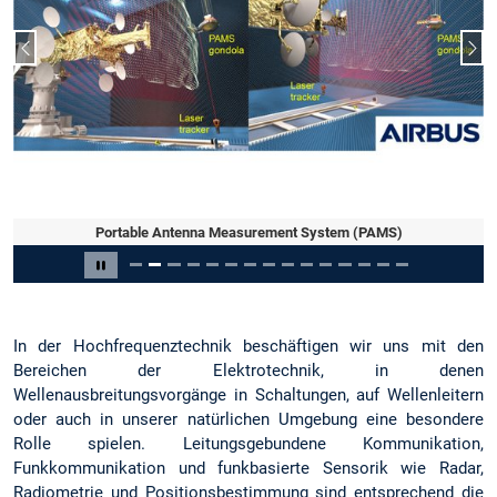
Vorheriger Slide
Näc
Portable Antenna Measurement System (PAMS)
Slide 2 von 15
Carousel pausieren
In der Hochfrequenztechnik beschäftigen wir uns mit den
Bereichen der Elektrotechnik, in denen
Wellenausbreitungsvorgänge in Schaltungen, auf Wellenleitern
oder auch in unserer natürlichen Umgebung eine besondere
Rolle spielen. Leitungsgebundene Kommunikation,
Funkkommunikation und funkbasierte Sensorik wie Radar,
Radiometrie und Positionsbestimmung sind entsprechend die