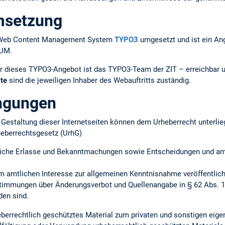
msetzung
em Web Content Management System
TYPO3
umgesetzt und ist ein An
TUM.
r dieses TYPO3-Angebot ist das TYPO3-Team der ZIT – erreichbar 
lte
sind die jeweiligen Inhaber des Webauftritts zuständig.
ngungen
ie Gestaltung dieser Internetseiten können dem Urheberrecht unterlie
heberrechtsgesetz (UrhG)
iche Erlasse und Bekanntmachungen sowie Entscheidungen und amtl
m amtlichen Interesse zur allgemeinen Kenntnisnahme veröffentlich
timmungen über Änderungsverbot und Quellenangabe in § 62 Abs. 1 
en sind.
heberrechtlich geschütztes Material zum privaten und sonstigen ei