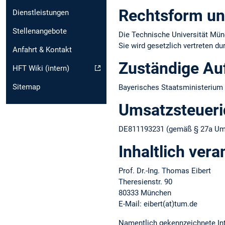
Rechtsform un
Dienstleistungen
Stellenangebote
Die Technische Universität Münc
Sie wird gesetzlich vertreten d
Anfahrt & Kontakt
Zuständige Au
HFT Wiki (intern)
Sitemap
Bayerisches Staatsministerium 
Umsatzsteuer­i
DE811193231 (gemäß § 27a Ums
Inhaltlich vera
Prof. Dr.-Ing. Thomas Eibert
Theresienstr. 90
80333 München
E-Mail: eibert(at)tum.de
Namentlich gekennzeichnete Int