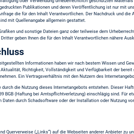
lfältigung oder Verwendung urheberrechtlich geschützten Materials 
gedruckten Publikationen und deren Veröffentlichung ist nur mit uns
 Anfrage die für den Inhalt Verantwortlichen. Der Nachdruck und die
ind mit Quellenangabe allgemein gestattet.
 Grafiken und sonstige Dateien ganz oder teilweise dem Urheberrecht
ritter geben Ihnen die für den Inhalt Verantwortlichen nähere Ausk
hluss
ereitgestellten Informationen haben wir nach bestem Wissen und Gew
 Aktualität, Richtigkeit, Vollständigkeit und Verfügbarkeit der berei
ernehmen. Ein Vertragsverhältnis mit den Nutzern des Internetange
ie durch die Nutzung dieses Internetangebots entstehen. Dieser Haft
39 BGB (Haftung bei Amtspflichtverletzung) einschlägig sind. Für e
n Daten durch Schadsoftware oder der Installation oder Nutzung vo
nd Querverweise („Links“) auf die Webseiten anderer Anbieter zu un