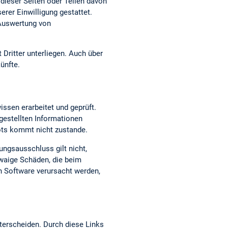
dieser Seiten oder Teilen davon
erer Einwilligung gestattet.
 Auswertung von
 Dritter unterliegen. Auch über
ünfte.
issen erarbeitet und geprüft.
t gestellten Informationen
bots kommt nicht zustande.
ungsausschluss gilt nicht,
twaige Schäden, die beim
n Software verursacht werden,
terscheiden. Durch diese Links