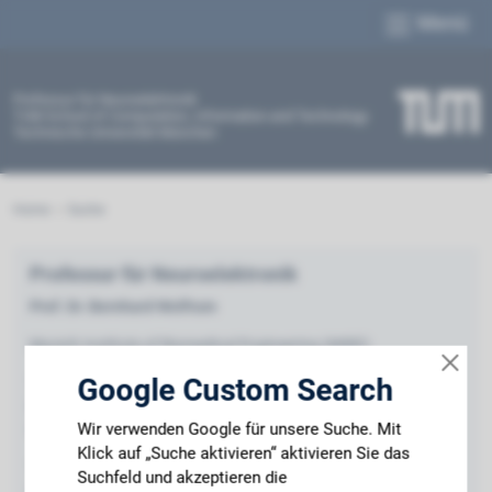
Menü
Professur für Neuroelektronik
TUM School of Computation, Information and Technology
Technische Universität München
Home
Suche
Professur für Neuroelektronik
Prof. Dr. Bernhard Wolfrum
Munich Institute of Biomedical Engineering (MIBE)
Google Custom Search
Technische Universität München
Boltzmannstraße 11
Wir verwenden Google für unsere Suche. Mit
85748 Garching
Klick auf „Suche aktivieren“ aktivieren Sie das
Tel.:+49-89-289-10887
Suchfeld und akzeptieren die
Fax:+49-89-289-10805