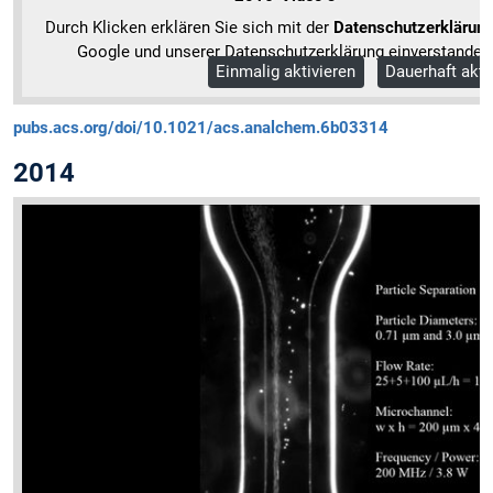
Durch Klicken erklären Sie sich mit der
Datenschutzerklärun
Google und unserer Datenschutzerklärung einverstanden
Einmalig aktivieren
Dauerhaft akti
Mehr Informationen
pubs.acs.org/doi/10.1021/acs.analchem.6b03314
2014