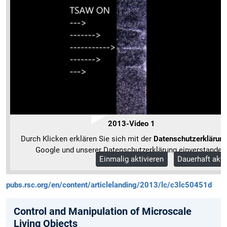
2013-Video 1
Durch Klicken erklären Sie sich mit der
Datenschutzerklärun
Google und unserer Datenschutzerklärung einverstanden
Einmalig aktivieren
Dauerhaft akti
Mehr Informationen
pubs.rsc.org/en/content/articlelanding/2013/lc/c3lc50451d
Control and Manipulation of Microscale
Living Objects