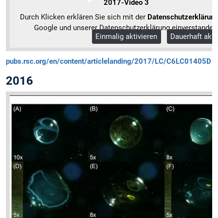
2017-Video 3
Durch Klicken erklären Sie sich mit der
Datenschutzerklärun
Google und unserer Datenschutzerklärung einverstanden
Einmalig aktivieren
Dauerhaft akti
Mehr Informationen
pubs.rsc.org/en/content/articlelanding/2017/LC/C6LC01405D
2016