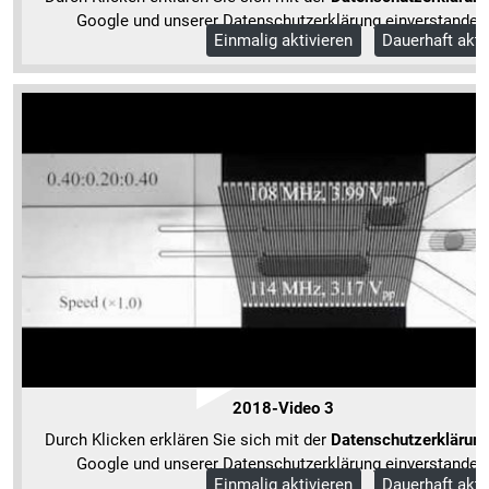
Google und unserer Datenschutzerklärung einverstanden
Einmalig aktivieren
Dauerhaft akti
Mehr Informationen
2018-Video 3
Durch Klicken erklären Sie sich mit der
Datenschutzerklärun
Google und unserer Datenschutzerklärung einverstanden
Einmalig aktivieren
Dauerhaft akti
Mehr Informationen