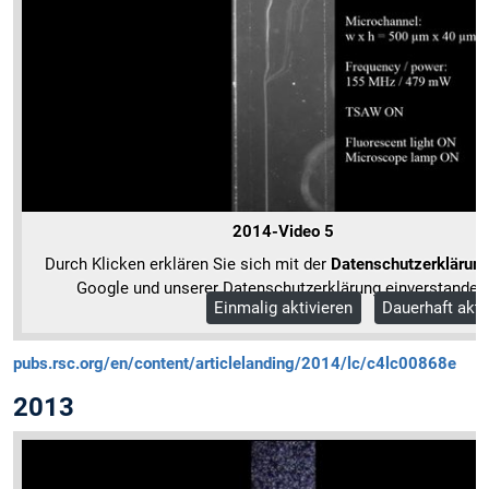
2014-Video 5
Durch Klicken erklären Sie sich mit der
Datenschutzerklärun
Google und unserer Datenschutzerklärung einverstanden
Einmalig aktivieren
Dauerhaft akti
Mehr Informationen
pubs.rsc.org/en/content/articlelanding/2014/lc/c4lc00868e
2013