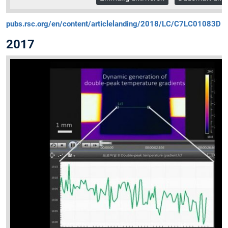
pubs.rsc.org/en/content/articlelanding/2018/LC/C7LC01083D
2017