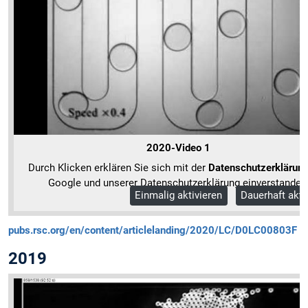
2020-Video 1
Durch Klicken erklären Sie sich mit der
Datenschutzerklärun
Google und unserer Datenschutzerklärung einverstanden
Einmalig aktivieren
Dauerhaft akti
Mehr Informationen
pubs.rsc.org/en/content/articlelanding/2020/LC/D0LC00803F
2019