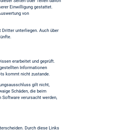
dieser Seiten oder Teilen davon
erer Einwilligung gestattet.
 Auswertung von
 Dritter unterliegen. Auch über
ünfte.
issen erarbeitet und geprüft.
t gestellten Informationen
bots kommt nicht zustande.
ungsausschluss gilt nicht,
twaige Schäden, die beim
n Software verursacht werden,
terscheiden. Durch diese Links