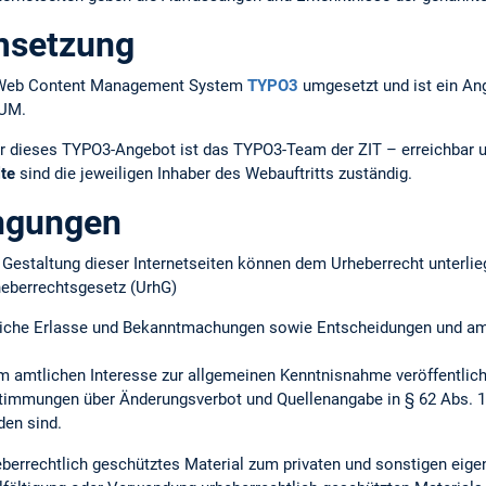
msetzung
em Web Content Management System
TYPO3
umgesetzt und ist ein An
TUM.
r dieses TYPO3-Angebot ist das TYPO3-Team der ZIT – erreichbar 
lte
sind die jeweiligen Inhaber des Webauftritts zuständig.
ngungen
ie Gestaltung dieser Internetseiten können dem Urheberrecht unterlie
heberrechtsgesetz (UrhG)
iche Erlasse und Bekanntmachungen sowie Entscheidungen und amtl
m amtlichen Interesse zur allgemeinen Kenntnisnahme veröffentlich
timmungen über Änderungsverbot und Quellenangabe in § 62 Abs. 1 
en sind.
heberrechtlich geschütztes Material zum privaten und sonstigen ei