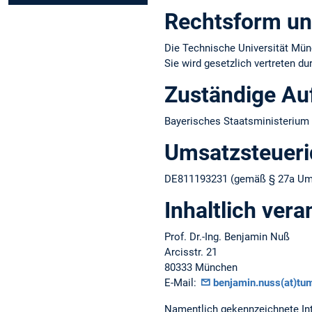
Rechtsform un
Die Technische Universität Münc
Sie wird gesetzlich vertreten d
Zuständige Au
Bayerisches Staatsministerium 
Umsatzsteuer­i
DE811193231 (gemäß § 27a Ums
Inhaltlich vera
Prof. Dr.-Ing. Benjamin Nuß
Arcisstr. 21
80333 München
E-Mail:
benjamin.nuss(at)tu
Namentlich gekennzeichnete Int