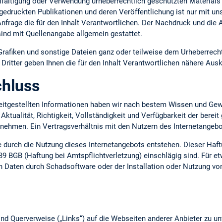
lfältigung oder Verwendung urheberrechtlich geschützten Materials 
gedruckten Publikationen und deren Veröffentlichung ist nur mit uns
 Anfrage die für den Inhalt Verantwortlichen. Der Nachdruck und die
ind mit Quellenangabe allgemein gestattet.
 Grafiken und sonstige Dateien ganz oder teilweise dem Urheberrecht
ritter geben Ihnen die für den Inhalt Verantwortlichen nähere Ausk
hluss
ereitgestellten Informationen haben wir nach bestem Wissen und Gew
 Aktualität, Richtigkeit, Vollständigkeit und Verfügbarkeit der berei
ernehmen. Ein Vertragsverhältnis mit den Nutzern des Internetange
ie durch die Nutzung dieses Internetangebots entstehen. Dieser Haft
39 BGB (Haftung bei Amtspflichtverletzung) einschlägig sind. Für e
n Daten durch Schadsoftware oder der Installation oder Nutzung vo
nd Querverweise („Links“) auf die Webseiten anderer Anbieter zu un