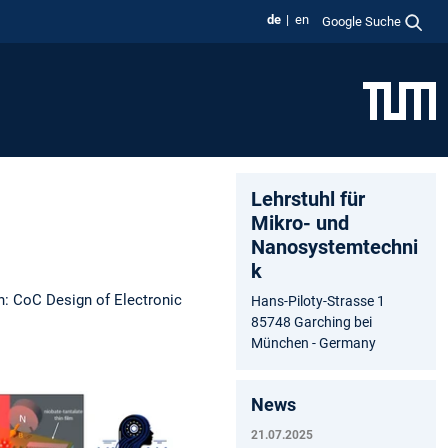
de
en
Google Suche
Lehrstuhl für
Mikro- und
Nanosystemtechni
k
n: CoC Design of Electronic
Hans-Piloty-Strasse 1
85748 Garching bei
München - Germany
News
21.07.2025