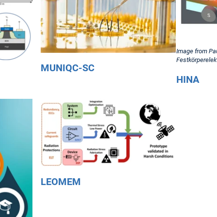
Image from Paul
Festkörperelek
MUNIQC-SC
HINA
LEOMEM