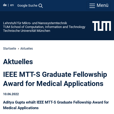
Menü
de
en
Google Suche
Lehrstuhl für Mikro- und Nanosystemtechnik
TUM School of Computation, Information and Technology
Technische Universität München
Startseite
Aktuelles
Aktuelles
IEEE MTT-S Graduate Fellowship
Award for Medical Applications
10.06.2022
Aditya Gupta erhält IEEE MTT-S Graduate Fellowship Award for
Medical Applications