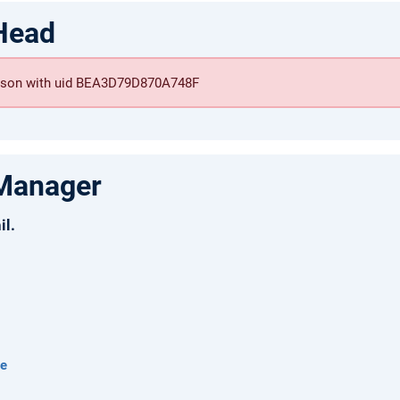
Head
person with uid BEA3D79D870A748F
Manager
il.
de