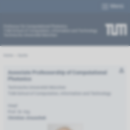
Menü
Professur für Computational Photonics
TUM School of Computation, Information and Technology
Technische Universität München
Home
Suche
Associate Professorship of Computational
Photonics
Technische Universität München
TUM School of Computation, Information and Technology
Head:
Prof. Dr.-Ing.
Christian Jirausche
k