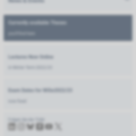
News & Events
Currently available Theses
you'll find here
Lectures Now Online
in Winter Term 2022/23
Exam Dates for WiSe2022/23
now fixed
Folgen Sie der TUM: