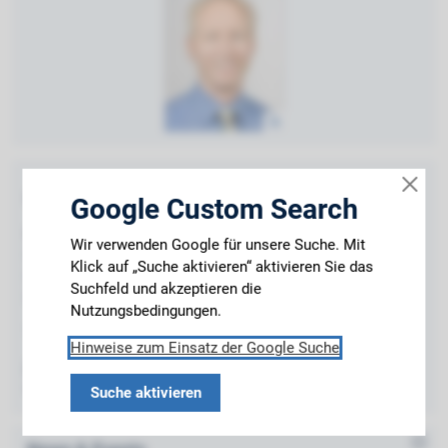
Office address
Google Custom Search
Department EI Building
Wir verwenden Google für unsere Suche. Mit
Room 02.5901.02
Klick auf „Suche aktivieren“ aktivieren Sie das
Hans-Piloty-Straße 1 / II
Suchfeld und akzeptieren die
85748 Garching b. München - Germany
Nutzungsbedingungen.
Tel.:+49 (89) 289 - 51140
Hinweise zum Einsatz der Google Suche
jirauschek@tum.de
www.ee.cit.tum.de/cph/
Suche aktivieren