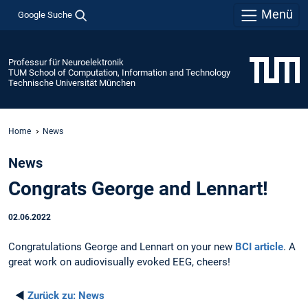
Menü
Google Suche
Professur für Neuroelektronik
TUM School of Computation, Information and Technology
Technische Universität München
Home
News
News
Congrats George and Lennart!
02.06.2022
Congratulations George and Lennart on your new
BCI article
. A
great work on audiovisually evoked EEG, cheers!
◄
Zurück zu:
News