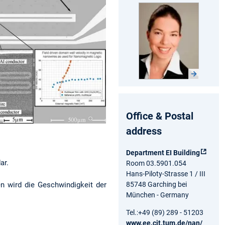
Office & Postal
address
Department EI Building
ar.
Room 03.5901.054
Hans-Piloty-Strasse 1 / III
n wird die Geschwindigkeit der
85748 Garching bei
München - Germany
Tel.:+49 (89) 289 - 51203
www.ee.cit.tum.de/nan/