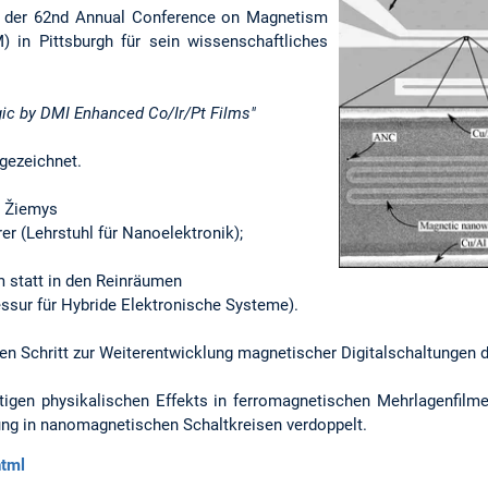
uf der 62nd Annual Conference on Magnetism
 in Pittsburgh für sein wissenschaftliches
ic by DMI Enhanced Co/Ir/Pt Films"
gezeichnet.
s Žiemys
er (Lehrstuhl für Nanoelektronik);
m statt in den Reinräumen
fessur für Hybride Elektronische Systeme).
igen Schritt zur Weiterentwicklung magnetischer Digitalschaltungen d
tigen physikalischen Effekts in ferromagnetischen Mehrlagenfilme
tung in nanomagnetischen Schaltkreisen verdoppelt.
html