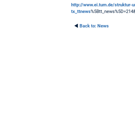
http://www.ei.tum.de/struktur-
tx_ttnews
%5Btt_news%5D=214&
◄
Back to:
News