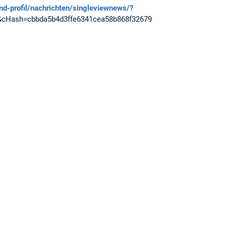
und-profil/nachrichten/singleviewnews/?
cHash=cbbda5b4d3ffe6341cea58b868f32679