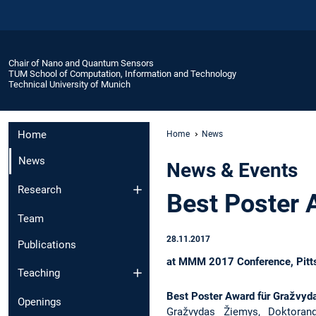
Chair of Nano and Quantum Sensors
TUM School of Computation, Information and Technology
Technical University of Munich
Home
Home
News
News
News & Events
Research
Best Poster 
Team
28.11.2017
Publications
at MMM 2017 Conference, Pitts
Teaching
Best Poster Award für Gražvy
Openings
Gražvydas Žiemys, Doktorand