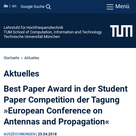
Menü
de
en
Google Suche
Lehrstuhl für Hochfrequenztechnik
TUM School of Computation, Information and Technology
Technische Universität München
Startseite
Aktuelles
Aktuelles
Best Paper Award in der Student
Paper Competition der Tagung
»European Conference on
Antennas and Propagation«
AUSZEICHNUNGEN
|
25.04.2018